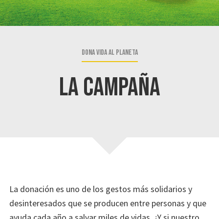
conservación
del
medio
ambiente
Dona vida al planeta
a
través
La campaña
del
reciclaje
de
residuos
de
aparatos
eléctricos
y
La donación es uno de los gestos más solidarios y
electrónicos
desinteresados que se producen entre personas y que
(RAEE)
ayuda cada año a salvar miles de vidas. ¿Y si nuestro