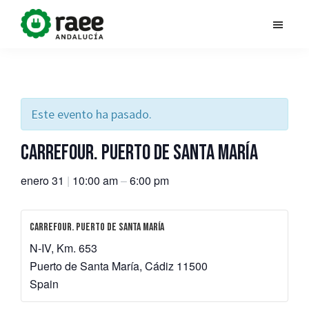
Saltar
al
Dona
RAEE
contenido
vida
Andalucía
principal
al
planeta
impulsa
la
Este evento ha pasado.
campaña
Carrefour. Puerto de Santa María
#DonaVidaAlPlaneta,
con
enero 31
|
10:00 am
–
6:00 pm
el
objetivo
Carrefour. Puerto de Santa María
de
N-IV, Km. 653
contribuir
Puerto de Santa María
,
Cádiz
11500
a
Spain
la