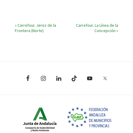
conservación
del
medio
N
«
Carrefour. Jerez de la
Carrefour. La Línea de la
ambiente
Frontera (Norte)
Concepción
»
a
a
través
v
del
reciclaje
e
de
g
residuos
de
a
aparatos
c
eléctricos
i
y
electrónicos
ó
(RAEE)