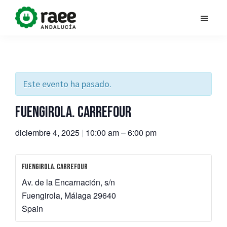
Saltar
al
Dona
RAEE
contenido
vida
Andalucía
principal
al
planeta
impulsa
la
Este evento ha pasado.
campaña
Fuengirola. Carrefour
#DonaVidaAlPlaneta,
con
diciembre 4, 2025
|
10:00 am
–
6:00 pm
el
objetivo
Fuengirola. Carrefour
de
Av. de la Encarnación, s/n
contribuir
Fuengirola
,
Málaga
29640
a
Spain
la