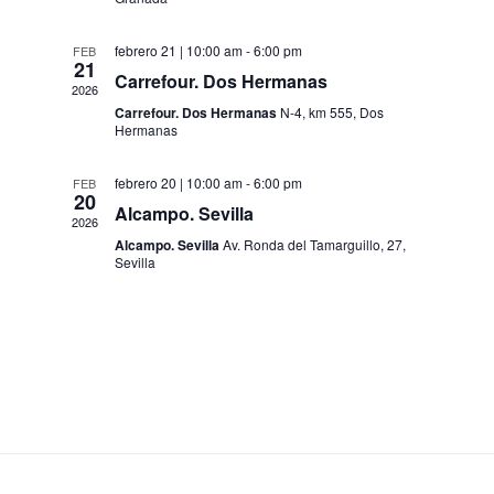
g
conservación
c
e
del
i
a
febrero 21 | 10:00 am
-
6:00 pm
FEB
medio
o
21
Carrefour. Dos Hermanas
g
c
2026
ambiente
n
Carrefour. Dos Hermanas
N-4, km 555, Dos
a
a
Hermanas
i
a
través
r
ó
febrero 20 | 10:00 am
-
6:00 pm
FEB
del
f
20
Alcampo. Sevilla
reciclaje
e
2026
c
n
Alcampo. Sevilla
Av. Ronda del Tamarguillo, 27,
de
c
Sevilla
d
residuos
h
i
de
a
e
aparatos
.
ó
v
eléctricos
y
i
n
electrónicos
s
(RAEE)