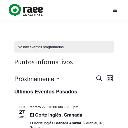
Saltar
al
Dona
RAEE
contenido
vida
Andalucía
principal
al
planeta
impulsa
la
No hay eventos programados.
campaña
Puntos informativos
#DonaVidaAlPlaneta,
con
N
Próximamente
N
B
el
L
u
objetivo
S
i
a
s
Últimos Eventos Pasados
s
de
e
a
c
t
a
v
contribuir
l
a
r
febrero 27 | 10:00 am
-
6:00 pm
FEB
27
a
e
v
e
El Corte Inglés. Granada
2026
la
c
El Corte Inglés Granada Arabial
C/ Arabial, 97,
Granada