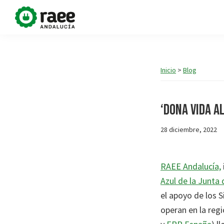
Saltar
Saltar
a
al
Dona
RAEE
la
contenido
vida
Andalucía
navegación
principal
al
planeta
impulsa
principal
Inicio
>
Blog
la
campaña
‘Dona Vida a
#DonaVidaAlPlaneta,
con
28 diciembre, 2022
el
objetivo
RAEE Andalucía,
de
Azul de la Junta
contribuir
el apoyo de los 
a
operan en la regi
la