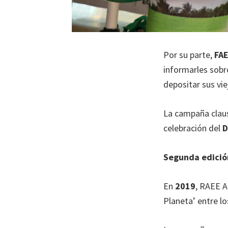
Por su parte,
FA
informarles sobre
depositar sus vi
La campaña clausu
celebración del
D
Segunda edició
En
2019
, RAEE A
Planeta’ entre l