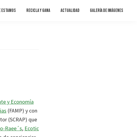
e estamos
Recicla y gana
Actualidad
Galería de imágenes
nte y Economía
ias
(FAMP) y con
ctor (SCRAP) que
o-Raee´s
,
Ecotic