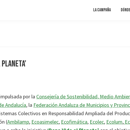
La campaña
Dónd
l Planeta’
impulsada por la
Consejería de Sostenibilidad, Medio Ambie
 de Andalucía
, la
Federación Andaluza de Municipios y Provinc
Sistemas Colectivos en Responsabilidad Ampliada del Produ
ón (
Ambilamp
,
Ecoasimelec
,
Ecofimática
,
Ecolec
,
Ecolum
,
Ec