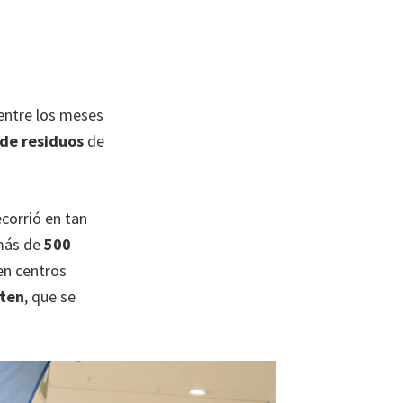
entre los meses
de residuos
de
ecorrió en tan
 más de
500
en centros
ten
, que se