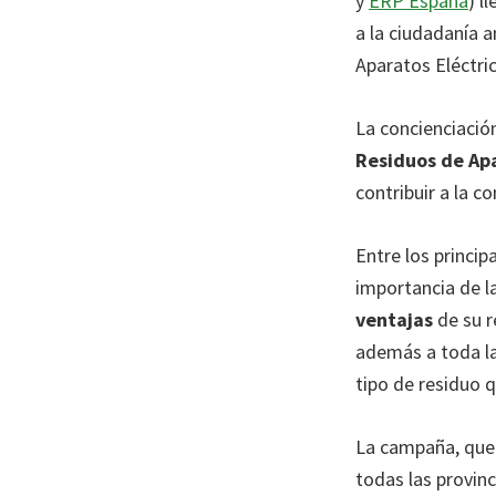
y
ERP España
) l
conservación
a la ciudadanía a
del
Aparatos Eléctri
medio
ambiente
La concienciació
a
Residuos de Apa
través
contribuir a la 
del
reciclaje
Entre los princip
de
importancia de l
residuos
ventajas
de su r
de
además a toda la 
aparatos
tipo de residuo q
eléctricos
y
La campaña, que 
electrónicos
todas las provin
(RAEE)