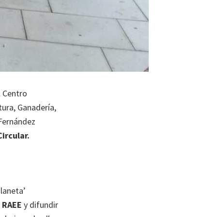
l Centro
tura, Ganadería,
 Fernández
ircular.
Planeta’
e RAEE
y difundir