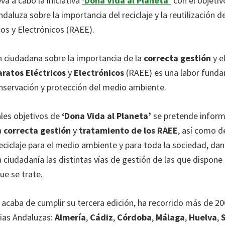
leva a cabo la iniciativa
‘Dona Vida al Planeta’
con el objetiv
ndaluza sobre la importancia del reciclaje y la reutilización 
cos y Electrónicos (RAEE).
n ciudadana sobre la importancia de la
correcta gestión
y e
ratos Eléctricos
y
Electrónicos
(RAEE) es una labor funda
conservación y protección del medio ambiente.
ales objetivos de
‘Dona Vida al Planeta’
se pretende inform
a
correcta gestión
y
tratamiento de los RAEE
, así como d
eciclaje para el medio ambiente y para toda la sociedad, da
ciudadanía las distintas vías de gestión de las que dispone 
ue se trate.
acaba de cumplir su tercera edición, ha recorrido más de 20
cias Andaluzas:
Almería
,
Cádiz
,
Córdoba
,
Málaga
,
Huelva
,
S