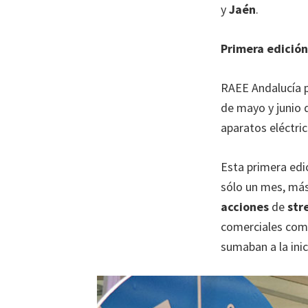
y
Jaén
.
en
todo
Primera edició
el
territorio.
RAEE Andalucía p
de mayo y junio 
aparatos eléctric
Esta primera edic
sólo un mes, má
acciones
de
str
comerciales co
sumaban a la ini