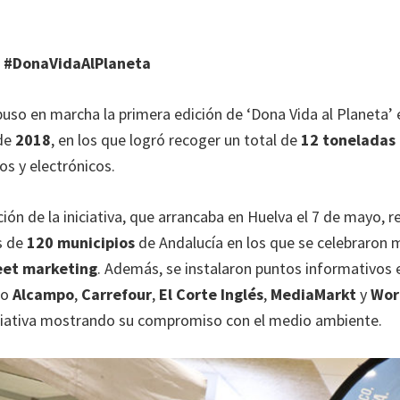
n #DonaVidaAlPlaneta
uso en marcha la primera edición de ‘Dona Vida al Planeta’ 
de
2018
, en los que logró recoger un total de
12 toneladas 
os y electrónicos.
ión de la iniciativa, que arrancaba en Huelva el 7 de mayo, r
s de
120 municipios
de Andalucía en los que se celebraron
eet marketing
. Además, se instalaron puntos informativos 
mo
Alcampo
,
Carrefour
,
El Corte Inglés
,
MediaMarkt
y
Wor
ciativa mostrando su compromiso con el medio ambiente.