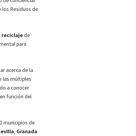
o de concienciar
de los Residuos de
l
reciclaje
de
mental para
ar acerca de la
e las múltiples
ndo a conocer
en función del
0 municipios de
evilla
,
Granada