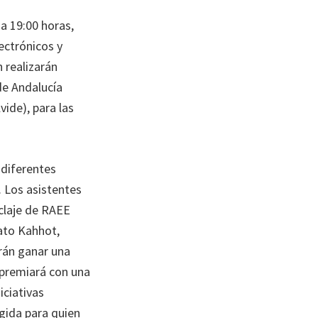
a 19:00 horas,
ectrónicos y
n realizarán
de Andalucía
vide), para las
 diferentes
. Los asistentes
iclaje de RAEE
ato Kahhot,
rán ganar una
 premiará con una
iciativas
gida para quien