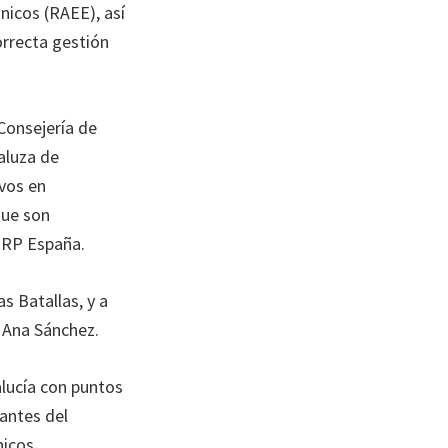
ónicos (RAEE), así
orrecta gestión
Consejería de
aluza de
ivos en
que son
ERP España.
as Batallas, y a
, Ana Sánchez.
lucía con puntos
mantes del
nicos.