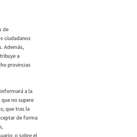
s de
los ciudadanos
os. Además,
tribuye a
cho provincias
informará a la
E que no supere
; que tras la
 aceptar de forma
o,
uario; o sobre el