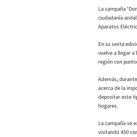
en
La campaña ‘Dona 
todo
ciudadanía andalu
el
Aparatos Eléctri
territorio.
En su sexta edic
vuelve a llegar a
región con puntos
Además, durante 
acerca de la impo
depositar este t
hogares.
La campaña se ex
visitando 450 com