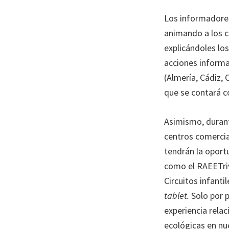
Los informadores
animando a los ci
explicándoles los
acciones informa
(Almería, Cádiz, 
que se contará c
Asimismo, durant
centros comercial
tendrán la oportu
como el RAEETriv
Circuitos infant
tablet.
Solo por 
experiencia rela
ecológicas en n