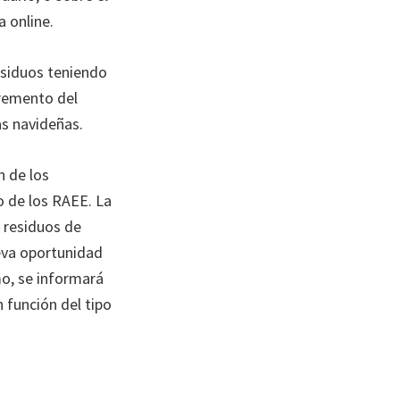
 online.
residuos teniendo
cremento del
as navideñas.
n de los
o de los RAEE. La
s residuos de
eva oportunidad
mo, se informará
 función del tipo