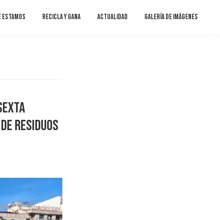
e estamos
Recicla y gana
Actualidad
Galería de imágenes
sexta
 de residuos