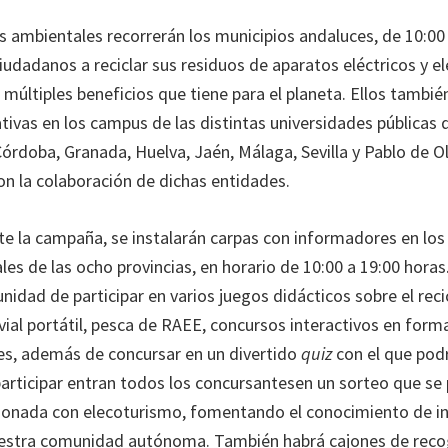
 ambientales recorrerán los municipios andaluces, de 10:00 
udadanos a reciclar sus residuos de aparatos eléctricos y el
 múltiples beneficios que tiene para el planeta. Ellos tambié
tivas en los campus de las distintas universidades públicas 
Córdoba, Granada, Huelva, Jaén, Málaga, Sevilla y Pablo de Ol
on la colaboración de dichas entidades.
e la campaña, se instalarán carpas con informadores en los
es de las ocho provincias, en horario de 10:00 a 19:00 horas
nidad de participar en varios juegos didácticos sobre el rec
ial portátil, pesca de RAEE, concursos interactivos en form
iles, además de concursar en un divertido
quiz
con el que pod
participar entran todos los concursantesen un sorteo que se
cionada con elecoturismo, fomentando el conocimiento de in
uestra comunidad autónoma. También habrá cajones de reco