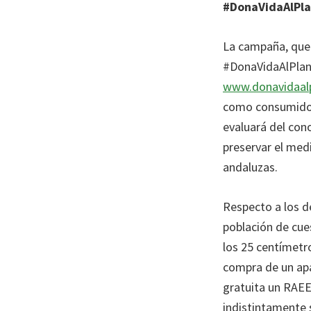
#DonaVidaAlPla
La campaña, que 
#DonaVidaAlPlane
www.donavidaal
como consumidore
evaluará del con
preservar el med
andaluzas.
Respecto a los d
población de cue
los 25 centímetr
compra de un apa
gratuita un RAEE
indistintamente s