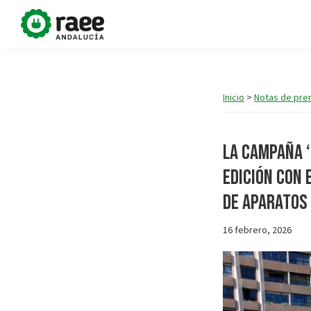
Saltar
Saltar
a
al
Dona
RAEE
la
contenido
vida
Andalucía
navegación
principal
al
planeta
impulsa
principal
Inicio
>
Notas de pre
la
campaña
La campaña ‘
#DonaVidaAlPlaneta,
con
edición con 
el
de aparatos 
objetivo
de
16 febrero, 2026
contribuir
a
la