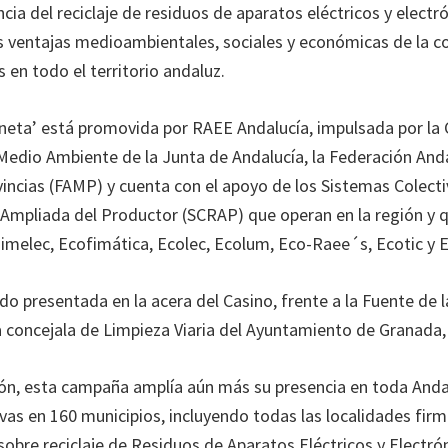
cia del reciclaje de residuos de aparatos eléctricos y electr
s ventajas medioambientales, sociales y económicas de la c
 en todo el territorio andaluz.
aneta’ está promovida por RAEE Andalucía, impulsada por la 
 Medio Ambiente de la Junta de Andalucía, la Federación And
vincias (FAMP) y cuenta con el apoyo de los Sistemas Colect
Ampliada del Productor (SCRAP) que operan en la región y 
melec, Ecofimática, Ecolec, Ecolum, Eco-Raee´s, Ecotic y 
sido presentada en la acera del Casino, frente a la Fuente de l
 la concejala de Limpieza Viaria del Ayuntamiento de Granada
ión, esta campaña amplía aún más su presencia en toda Anda
ivas en 160 municipios, incluyendo todas las localidades fir
obre reciclaje de Residuos de Aparatos Eléctricos y Electró